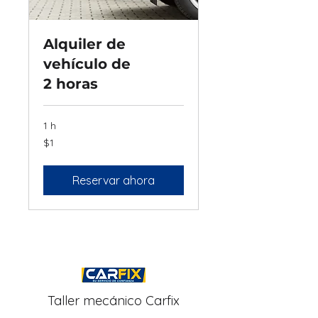
Alquiler de
vehículo de
2 horas
1 h
1
$1
peso
mexicano
Reservar ahora
Taller mecánico Carfix