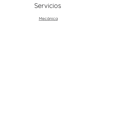
Servicios
Mecánica
Hojalatería y Pintura
Electricidad Automotriz
Escaner
Estética Automotriz
Venta de Llantas y Montaje
Paquetes y promociones
Corporativo
Inicio
Nosotros
Contáctanos
Preguntas Frecuentes
Trabaja en Carfix México