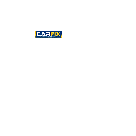
Taller mecánico Carfix
Somos una red de Centros de Servicio
Automotriz, con presencia en Cancún,
Mérida, León y CDMX.
Ofrecemos soluciones en el mercado
de servicio de mecánica automotriz
adaptándonos a las necesidades de
nuestros clientes, contando así con
reconocimiento y confianza en la
satisfacción de nuestros servicios.
Nos enorgullece ser parte de Grupo